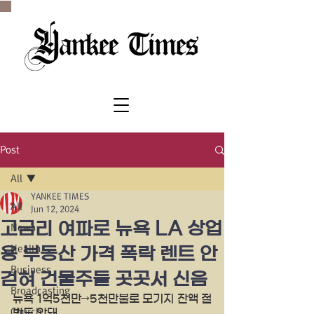
SINCE 1977
Post
All
YANKEE TIMES
All
Jun 12, 2024
고금리 여파로 뉴욕 LA 상업
News
Health
용 부동산 가격 폭락 렌트 안
Business
걷혀 건물주들 곳곳서 신음
Broadcasting
뉴욕 1억5천만→5천만불로 모기지 잔액 절
Church
반도 안돼