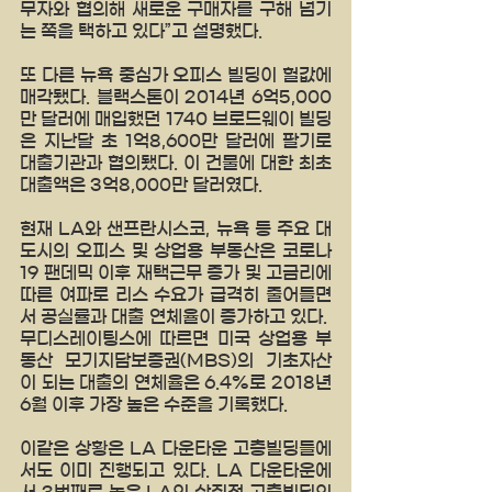
무자와 협의해 새로운 구매자를 구해 넘기
는 쪽을 택하고 있다”고 설명했다.
또 다른 뉴욕 중심가 오피스 빌딩이 헐값에 
매각됐다. 블랙스톤이 2014년 6억5,000
만 달러에 매입했던 1740 브로드웨이 빌딩
은 지난달 초 1억8,600만 달러에 팔기로 
대출기관과 협의됐다. 이 건물에 대한 최초 
대출액은 3억8,000만 달러였다.
현재 LA와 샌프란시스코, 뉴욕 등 주요 대
도시의 오피스 및 상업용 부동산은 코로나
19 팬데믹 이후 재택근무 증가 및 고금리에 
따른 여파로 리스 수요가 급격히 줄어들면
서 공실률과 대출 연체율이 증가하고 있다.  
무디스레이팅스에 따르면 미국 상업용 부
동산 모기지담보증권(MBS)의 기초자산
이 되는 대출의 연체율은 6.4%로 2018년 
6월 이후 가장 높은 수준을 기록했다.
이같은 상황은 LA 다운타운 고층빌딩들에
서도 이미 진행되고 있다. LA 다운타운에
서 3번째로 높은 LA의 상징적 고층빌딩의 