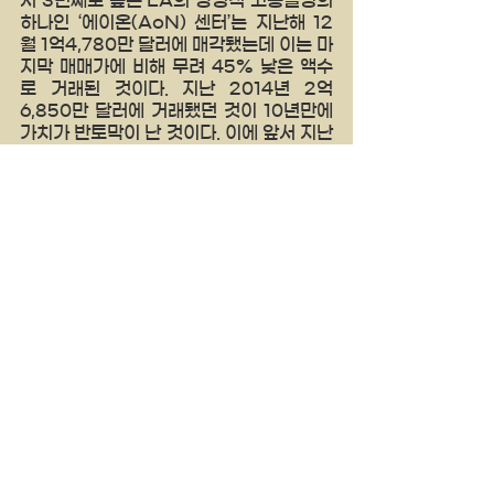
하나인 ‘에이온(AoN) 센터’는 지난해 12
월 1억4,780만 달러에 매각됐는데 이는 마
지막 매매가에 비해 무려 45% 낮은 액수
로 거래된 것이다. 지난 2014년 2억
6,850만 달러에 거래됐던 것이 10년만에 
가치가 반토막이 난 것이다. 이에 앞서 지난 
3월 매각된 40층짜리 다운타운 유니언뱅
크 빌딩도 2010년 배입가의 절반 수준인 1
억400만 달러로 급락했다.
양키타임스 국제방송 
See All
Recent Posts