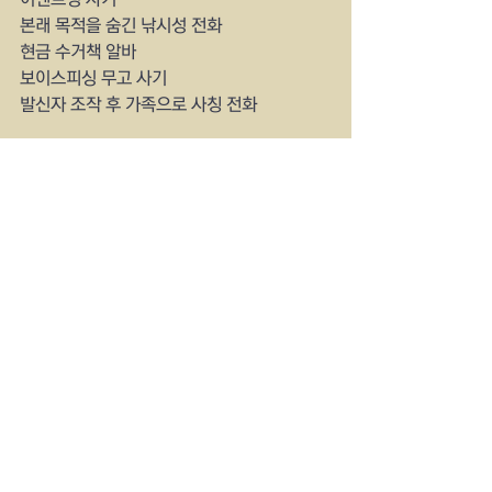
본래 목적을 숨긴 낚시성 전화
현금 수거책 알바
보이스피싱 무고 사기
발신자 조작 후 가족으로 사칭 전화
양키타임스 US 국제방송
kissusaTV  
usradiostar.com
See All
Recent Posts