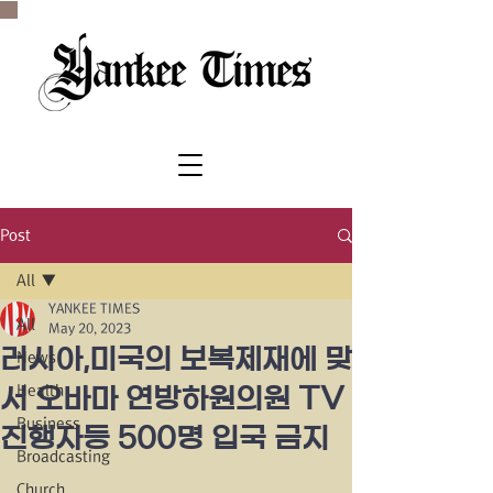
SINCE 1977
Post
All
YANKEE TIMES
All
May 20, 2023
러시아,미국의 보복제재에 맞
News
Health
서 오바마 연방하원의원 TV
Business
진행자등 500명 입국 금지
Broadcasting
Church