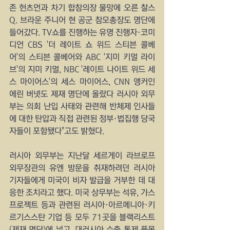
존 헌츠먼과 차기 합참의장 물망에 오른 찰스 
Q. 브라운 주니어 현 공군 참모총장도 명단에 
들어갔다. TV쇼를 진행하는 유명 진행자·코미
디언 CBS '더 레이트 쇼 위드 스티븐 콜베
어'의 스티븐 콜베어와 ABC '지미 키멀 라이
브'의 지미 키멀, NBC '레이트 나이트 위드 세
스 마이어스'의 세스 마이어스, CNN 앵커인 
에린 버넷도 제재 명단에 올랐다 러시아 외무
부는 의회 난입 사태와 관련해 반체제 인사들
에 대한 탄압과 직접 관련된 정부·법집행 당국
자들이 포함됐다"고도 밝혔다. 
러시아 외무부는 지난달 세르게이 라브로프 
외무장관의 유엔 방문을 취재하려던 러시아 
기자들에게 미국이 비자 발급을 거부한 데 대
응한 조치라고 했다. 미국 상무부는 석유, 가스 
프로젝트 등과 관련된 러시아·아르메니아·키
르기스스탄 기업 등 모두 71곳을 블랙리스트
(제재 명단)에 넣고, 대러시아 수출 통제 품목