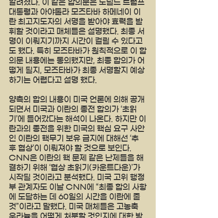
알려졌다. 이 같은 합의문은 도널드 트럼프 
대통령과 아야톨라 모즈타바 하메네이 이
란 최고지도자의 서명을 받아야 효력을 발
휘할 것이라고 매체들은 설명했다. 최종 서
명이 이뤄지기까지 시간이 걸릴 수 있다고
도 했다. 특히 모즈타바가 원칙적으로 이 합
의문 내용에는 동의했지만, 최종 합의가 어
떻게 될지, 모즈타바가 최종 서명할지 예상
하기는 어렵다고 설명 했다.
양측의 합의 내용이 미국 언론에 의해 공개
되면서 미국과 이란의 종전 합의가 ‘초읽
기’에 들어갔다는 해석이 나온다. 하지만 이
란과의 종전을 위한 미국의 핵심 요구 사안
인 이란의 핵무기 보유 금지에 대해선 ‘추
후 협상’이 이뤄져야 할 것으로 보인다. 
CNN은 이란의 핵 문제 같은 난제들을 해
결하기 위해 ‘협상 초읽기(카운트다운)’가 
시작될 것이라고 분석했다. 미국 고위 행정
부 관계자도 이날 CNN에 “최종 합의 사항
에 도달하는 데 60일의 시간을 이란에 줄 
것”이라고 말했다. 미국 매체들은 고농축 
우라늄을 어떻게 처분할 것인지에 대한 방