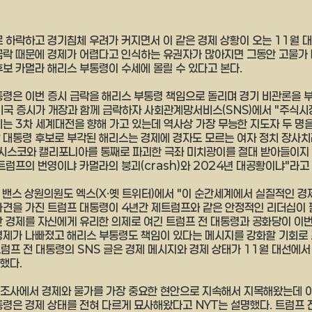
로 하락하고 경기침체 우려가 커지면서 이 같은 경제 상황이 오는 11월 
급락 때문에 경제가 어렵다고 인식하는 유권자가 많아지면 그동안 고물가
후보 카멀라 해리스 부통령이 수세에 몰릴 수 있다고 본다.
통령은 이번 증시 급락을 해리스 부통령 책임으로 돌리며 경기 비관론을 부
 미국 증시가 개장과 함께 급락하자 사회관계망서비스(SNS)에서 "주식시
리는 3차 세계대전을 향해 가고 있는데 역사상 가장 무능한 지도자 두 명
 대통령 후보로 부각된 해리스는 경제에 경자도 모르는 여자 정치 장사
스코와 캘리포니아를 통째로 파괴한 극좌 미치광이를 절대 받아들이지 
트럼프의 번영이냐 카멀라의 붕괴(crash)와 2024년 대공황이냐"라고
. 밴스 상원의원도 엑스(X·옛 트위터)에서 "이 순간세계에서 실질적인 경
 가견을 가진 트럼프 대통령이 4년간 제트럼프와 같은 안정적인 리더십이
안 경제를 자신에게 유리한 의제로 여긴 트럼프 전 대통령과 공화당이 이번
경제가 나빠졌고 해리스 부통령도 책임이 있다는 메시지를 강화할 기회로
트럼프 전 대통령의 SNS 글은 경제 메시지와 경제 상태가 11월 대선에서
했다.
론조사에서 경제와 물가를 가장 중요한 현안으로 지속해서 지목해왔는데 
통령은 경제 상태를 전혀 다르게 묘사해왔다고 NYT는 설명했다. 트럼프 