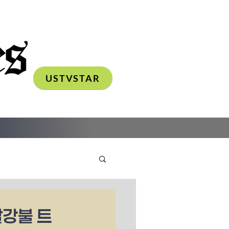
USTVSTAR
빨강불 트