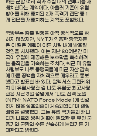
하는 군함 여러 척과 수십 대의 전투기를 재
배치한다는 계획이다. 아울러 기존에 유럽 
방어를 위해 배치된 2개 폭격기 전단 중 1
개 전단을 재배치하는 계획도 포함됐다.
국방부는 감축 일정을 아직 공식적으로 밝
히지 않았지만, NYT가 인용한 당국자들
은 이 같은 계획이 이른 시일 내에 발효될 
것임을 시사했다. 이는 지난 80여년간 미
국이 유럽에 제공해온 보호막을 축소하려
는 움직임을 가속하는 조치다. 최근 미 유럽
사령부도 나토 동맹국들에 미군 자산 감축
에 따른 공백을 자체적으로 메우라고 통보
했다고 발표한 바 있다. 알렉서스 그린케위
치 미 유럽사령관 겸 나토 유럽군 최고사령
관은 지난 3일 성명에서 "나토 전력 모델
(NFM· NATO Force Model)에 건강
하지 않은 상호의존이 계속돼왔다"며 결정 
배경을 설명했다. 그는 유럽 국가들과 캐나
다가 나토의 방위 계획에 필요한 유·무인 군
용기와 군함의 수를 신속하게 늘리기를 기
대한다고 밝혔다.