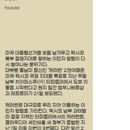
Youtube
미국 대통령선거를 보름 남겨두고 멕시코 
북부 접경지대로 향하는 이민자 행렬이 다
시 늘어나는 분위기다.
대부분 중남미 출신인 '캐러밴' 2천여명은 
미국·멕시코 국경 지대를 목표로 지난 주말 
남부 치아파스주(州) 타파출라에서 도보 이
동을 시작했다고 현지 일간 엘우니베르살
과 레포르마가 21일 보도했다.
캐러밴은 대규모로 무리 지어 이동하는 이
민자 행렬을 가리킨다. 멕시코 남부 과테말
라 접경 지역인 타파출라에서의 캐러밴은, 
클라우디아 셰인바움 새 정부가 출범한 지
난 1일 이후 이번이 3번째다. 다만 앞선 2