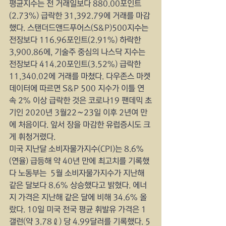
평균지수는 전 거래일보다 880.00포인트
(2.73%) 급락한 31,392.79에 거래를 마감
했다. 스탠더드앤드푸어스(S&P)500지수는 
전장보다 116.96포인트(2.91%) 하락한 
3,900.86에, 기술주 중심의 나스닥 지수는 
전장보다 414.20포인트(3.52%) 급락한 
11,340.02에 거래를 마쳤다. 다우존스 마켓
데이터에 따르면 S&P 500 지수가 이틀 연
속 2% 이상 급락한 것은 코로나19 팬데믹 초
기인 2020년 3월22∼23일 이후 2년여 만
에 처음이다. 앞서 장을 마감한 유럽증시도 크
게 휘청거렸다.
미국 지난달 소비자물가지수(CPI)는 8.6%
(연율) 급등해 약 40년 만에 최고치를 기록했
다 노동부는  5월 소비자물가지수가 지난해 
같은 달보다 8.6% 상승했다고 밝혔다. 에너
지 가격은 지난해 같은 달에 비해 34.6% 올
랐다. 10일 미국 전국 평균 휘발유 가격은 1
갤런(약 3.78ℓ) 당 4.99달러를 기록했다. 5