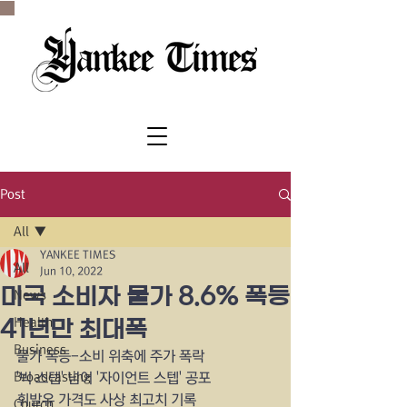
SINCE 1977
Post
All
YANKEE TIMES
All
Jun 10, 2022
미국 소비자 물가 8.6% 폭등
News
Health
41년만 최대폭
Business
물가 폭등-소비 위축에 주가 폭락
Broadcasting
'빅 스텝' 넘어 '자이언트 스텝' 공포
휘발유 가격도 사상 최고치 기록
Church