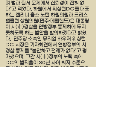
며 법과 질서 문제에서 신뢰성이 전혀 없
다"고 적었다. 하원에서 워싱턴DC를 대표
하는 엘리너 홈스 노턴 하원의원과 크리스 
밸홀런 상원의원(민주·메릴랜드)은 대통령
이 시(市)경찰을 연방정부 통제하에 두지 
못하도록 하는 법안을 발의하겠다고 밝혔
다.  민주당 소속인 뮤리얼 바우저 워싱턴
DC 시장은 기자회견에서 연방정부의 시 
경찰 통제를 "불안하고 전례가 없다"고 평
가했으며, 그간 시(市)정부의 노력 속에 
DC의 범죄율이 30년 사이 최저 수준으
로 하락했다고 말했다. 다만 바우저 시장은 
연방정부의 개입으로 워싱턴 DC 안에 경
찰이 더 많아지면 "긍정적일 수 있다"면서 
트럼프 대통령의 이번 조치를 따를 의향이
라고 밝혔다. 
양키타임스