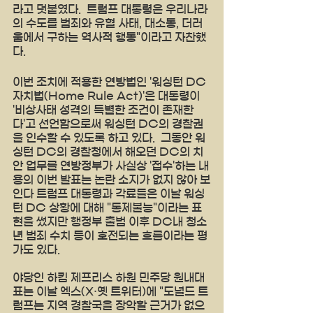
라고 덧붙였다.  트럼프 대통령은 우리나라
의 수도를 범죄와 유혈 사태, 대소동, 더러
움에서 구하는 역사적 행동"이라고 자찬했
다. 
이번 조치에 적용한 연방법인 '워싱턴 DC 
자치법(Home Rule Act)'은 대통령이 
'비상사태 성격의 특별한 조건이 존재한
다'고 선언함으로써 워싱턴 DC의 경찰권
을 인수할 수 있도록 하고 있다.  그동안 워
싱턴 DC의 경찰청에서 해오던 DC의 치
안 업무를 연방정부가 사실상 '접수'하는 내
용의 이번 발표는 논란 소지가 없지 않아 보
인다 트럼프 대통령과 각료들은 이날 워싱
턴 DC 상황에 대해 "통제불능"이라는 표
현을 썼지만 행정부 출범 이후 DC내 청소
년 범죄 수치 등이 호전되는 흐름이라는 평
가도 있다. 
야당인 하킴 제프리스 하원 민주당 원내대
표는 이날 엑스(X·옛 트위터)에 "도널드 트
럼프는 지역 경찰국을 장악할 근거가 없으