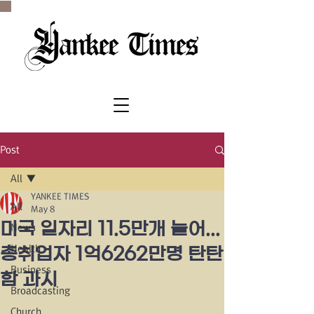
SINCE 1977
Post
All
YANKEE TIMES
All
May 8
미국 일자리 11.5만개 늘어...
News
Health
총취업자 1억6262만명 탄탄
Business
함 과시
Broadcasting
Church