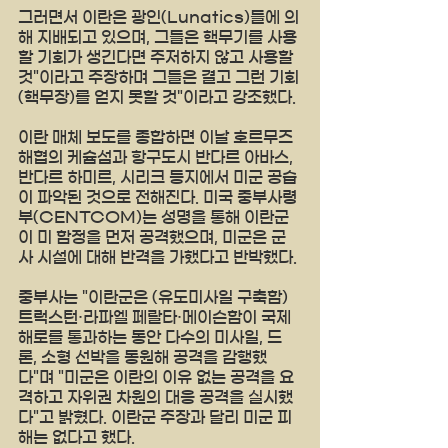
그러면서 이란은 광인(Lunatics)들에 의
해 지배되고 있으며, 그들은 핵무기를 사용
할 기회가 생긴다면 주저하지 않고 사용할 
것"이라고 주장하며 그들은 결고 그런 기회
(핵무장)를 얻지 못할 것"이라고 강조했다.
이란 매체 보도를 종합하면 이날 호르무즈 
해협의 케슘섬과 항구도시 반다르 아바스, 
반다르 하미르, 시리크 등지에서 미군 공습
이 파악된 것으로 전해진다. 미국 중부사령
부(CENTCOM)는 성명을 통해 이란군
이 미 함정을 먼저 공격했으며, 미군은 군
사 시설에 대해 반격을 가했다고 반박했다.
중부사는 "이란군은 (유도미사일 구축함) 
트럭스턴·라파엘 페랄타·메이슨함이 국제 
해로를 통과하는 동안 다수의 미사일, 드
론, 소형 선박을 동원해 공격을 감행했
다"며 "미군은 이란의 이유 없는 공격을 요
격하고 자위권 차원의 대응 공격을 실시했
다"고 밝혔다. 이란군 주장과 달리 미군 피
해는 없다고 했다.