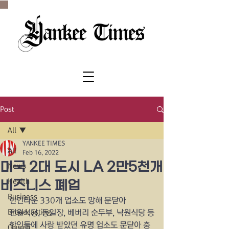
SINCE 1977
Post
All
YANKEE TIMES
All
Feb 16, 2022
미국 2대 도시 LA 2만5천개
News
Health
비즈니스 폐업
Business
한인타운 330개 업소도 망해 문닫아
Broadcasting
전원식당, 동일장, 베버리 순두부, 낙원식당 등
한인들에 사랑 받았던 유명 업소도 문닫아 충
Church