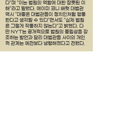
다"며 "이는 법원의 역할에 대한 잘못된 이
해"라고 말했다. 에이미 코니 배럿 대법관 
역시 "대중은 대법관들이 정치인처럼 행동
한다고 생각할 수 있다"면서도 "실제 법원
은 그렇게 작동하지 않는다"고 밝혔다. 다
만 NYT는 공개적으로 법원의 중립성을 강
조하는 발언과 달리 대법관들 사이의 개인
적 관계는 예전보다 냉랭해졌다고 전했다.
클래런스 토마스 대법관은 최근 한 행사에
서 "대법관들끼리 예전처럼 함께 식사하거
나 어울리는 일이 줄어들었다"고 말해 내
부 분위기 변화를 언급했다.
양키타임스
See All
Recent Posts