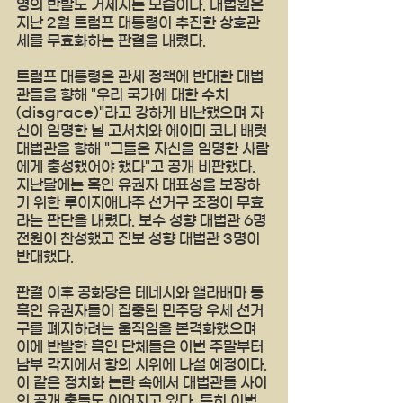
영의 반발도 거세지는 모습이다. 대법원은 
지난 2월 트럼프 대통령이 추진한 상호관
세를 무효화하는 판결을 내렸다.
트럼프 대통령은 관세 정책에 반대한 대법
관들을 향해 "우리 국가에 대한 수치
(disgrace)"라고 강하게 비난했으며 자
신이 임명한 닐 고서치와 에이미 코니 배럿 
대법관을 향해 "그들은 자신을 임명한 사람
에게 충성했어야 했다"고 공개 비판했다. 
지난달에는 흑인 유권자 대표성을 보장하
기 위한 루이지애나주 선거구 조정이 무효
라는 판단을 내렸다. 보수 성향 대법관 6명 
전원이 찬성했고 진보 성향 대법관 3명이 
반대했다.
판결 이후 공화당은 테네시와 앨라배마 등 
흑인 유권자들이 집중된 민주당 우세 선거
구를 폐지하려는 움직임을 본격화했으며 
이에 반발한 흑인 단체들은 이번 주말부터 
남부 각지에서 항의 시위에 나설 예정이다. 
이 같은 정치화 논란 속에서 대법관들 사이
의 공개 충돌도 이어지고 있다. 특히 이번 