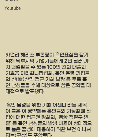
Youtube
카멀라 해리스 부통령이 흑인표심을 잡기
위해 낙후지역 기업가들에게 2만 달러 까
지 탕감받을 수 있는 100만 건의 대출과  
기호용 마리화나합법화, 흑인 운영 기업들
의 신(新)산업 접근 기회 보장 등 주로 흑
인 남성들을 수혜 대상으로 삼은 공약을 대
대적으로 발표했다.
'흑인 남성을 위한 기회 어젠다'라는 제목
이 붙은 이 공약에는 흑인들의 가상화폐 산
업에 대한 접근권 강화와, '겸상 적혈구 빈
혈' 등 흑인 남성들의 발병 비율이 상대적으
로 높은 질병에 대응하기 위한 보건 이니셔
티브(구상)도 포함됐다.