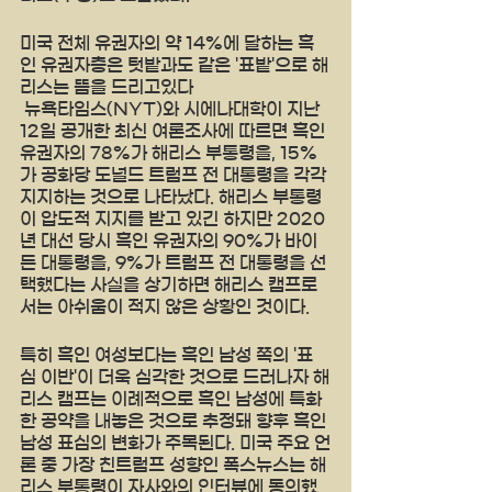
미국 전체 유권자의 약 14%에 달하는 흑
인 유권자층은 텃밭과도 같은 '표밭'으로 해
리스는 뜸을 드리고있다 
 뉴욕타임스(NYT)와 시에나대학이 지난 
12일 공개한 최신 여론조사에 따르면 흑인 
유권자의 78%가 해리스 부통령을, 15%
가 공화당 도널드 트럼프 전 대통령을 각각 
지지하는 것으로 나타났다. 해리스 부통령
이 압도적 지지를 받고 있긴 하지만 2020
년 대선 당시 흑인 유권자의 90%가 바이
든 대통령을, 9%가 트럼프 전 대통령을 선
택했다는 사실을 상기하면 해리스 캠프로
서는 아쉬움이 적지 않은 상황인 것이다.
특히 흑인 여성보다는 흑인 남성 쪽의 '표
심 이반'이 더욱 심각한 것으로 드러나자 해
리스 캠프는 이례적으로 흑인 남성에 특화
한 공약을 내놓은 것으로 추정돼 향후 흑인 
남성 표심의 변화가 주목된다. 미국 주요 언
론 중 가장 친트럼프 성향인 폭스뉴스는 해
리스 부통령이 자사와의 인터뷰에 동의했