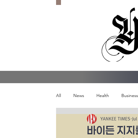
All
News
Health
Business
YANKEE TIMES
Jul
바이든 지지