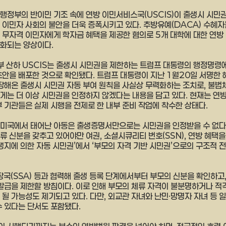
행정부의 반이민 기조 속에 연방 이민서비스국(USCIS)이 출생시 시민권
 이민자 사회의 불안을 더욱 증폭시키고 있다. 추방유예(DACA) 수혜자
 무자격 이민자에게 학자금 혜택을 제공한 혐의로 5개 대학에 대한 연방
화되는 양상이다.
부 산하 USCIS는 출생시 시민권을 제한하는 트럼프 대통령의 행정명령에
초안을 배포한 것으로 확인됐다. 트럼프 대통령이 지난 1월20일 서명한 
장해온 출생시 시민권 자동 부여 원칙을 사실상 무력화하는 조치로, 불법
게는 더 이상 시민권을 인정하지 않겠다는 내용을 담고 있다. 현재는 연
부 기관들은 실제 시행을 전제로 한 내부 준비 작업에 착수한 상태다.
미국에서 태어난 아동은 출생증명서만으로는 시민권을 인정받을 수 없다 
 신분을 갖추고 있어야만 여권, 소셜시큐리티 번호(SSN), 연방 혜택을
출생지에 의한 자동 시민권’에서 ‘부모의 자격 기반 시민권’으로의 구조적 
장국(SSA) 등과 협력해 출생 등록 단계에서부터 부모의 신분을 확인하고
 발급을 제한할 방침이다. 이로 인해 부모의 체류 자격이 불분명하거나 적격
될 가능성도 제기되고 있다. 다만, 외교관 자녀와 난민·망명자 자녀 등 
수 있다는 단서도 포함됐다.