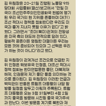
김 위원장은 20~21일 진행된 노동당 9차 
당대회 사업총화(결산)보고에서 "만일 미
국이 조선민주주의인민공화국 헌법에 명기
된 우리 국가의 현 지위를 존중하며 대(對)
조선 적대시 정책을 철회한다면 우리도 미
국과 좋게 지내지 못할 이유가 없다"고 밝
혔다. 그러면서 "조미(북미)관계의 전망성
은 미국 측의 태도에 전적으로 달려 있다. 
평화적 공존이든 영원한 대결이든 우리는 
모든 것에 준비되어 있으며 그 선택은 우리
가 하는 것이 아니다"라고 했다.
김 위원장이 관계개선 조건으로 언급한 지
위 인정은 핵보유국 인정을, 대조선 적대시
정책 철회는 한미연합훈련 중단, 대북제재 
해제, 인권문제 제기 중단 등을 의미하는 것
으로 풀이된다. 김 위원장의 이러한 언급과 
백악관의 반응은 트럼프 대통령의 내달 말 
방중 일정을 앞두고 이뤄져 주목된다. 트럼
프 대통령은 오는 3월 31일부터 4월 2일
까지 중국을 방문해 시진핑 중국 국가주석
과 만난다. 이번 방문을 계기로 북한과 재