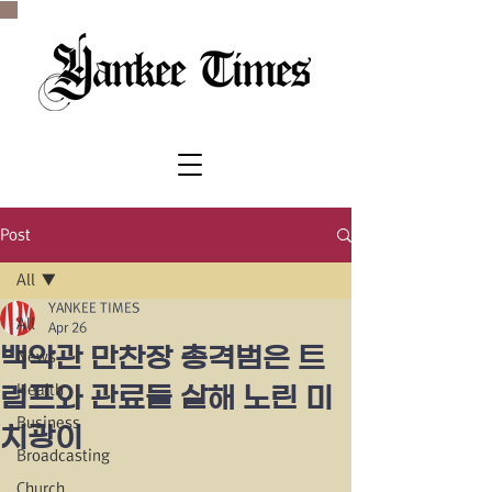
SINCE 1977
Post
All
YANKEE TIMES
All
Apr 26
백악관 만찬장 총격범은 트
News
Health
럼프와 관료들 살해 노린 미
Business
치광이
Broadcasting
Church