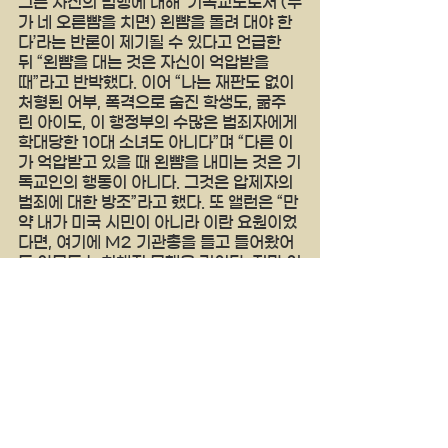
그는 자신의 범행에 대해 ‘기독교도로서 (누
가 네 오른뺨을 치면) 왼뺨을 돌려 대야 한
다’라는 반론이 제기될 수 있다고 언급한 
뒤 “왼뺨을 대는 것은 자신이 억압받을 
때”라고 반박했다. 이어 “나는 재판도 없이 
처형된 어부, 폭격으로 숨진 학생도, 굶주
린 아이도, 이 행정부의 수많은 범죄자에게 
학대당한 10대 소녀도 아니다”며 “다른 이
가 억압받고 있을 때 왼뺨을 내미는 것은 기
독교인의 행동이 아니다. 그것은 압제자의 
범죄에 대한 방조”라고 했다. 또 앨런은 “만
약 내가 미국 시민이 아니라 이란 요원이었
다면, 여기에 M2 기관총을 들고 들어왔어
도 아무도 눈치채지 못했을 것이다. 정말 어
처구니없는 일”이라며 행사장이 위치한 워
싱턴 힐튼 호텔의 보안이 말도 안 될 정도
로 허술했다고 지적했다. 워싱턴 구치소에 
수감중인 콜린에 대한 재판은 27일 워싱
턴 연방법원에서 열린다.
양키타임스