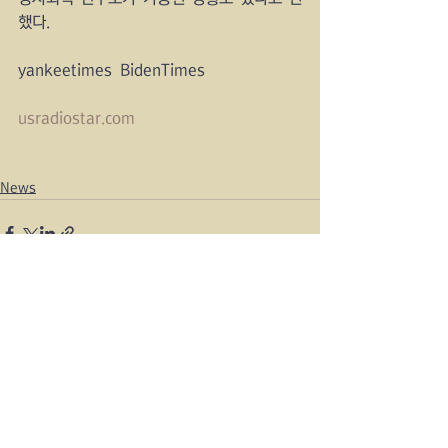
했다.
yankeetimes  BidenTimes
usradiostar.com
News
See All
Recent Posts