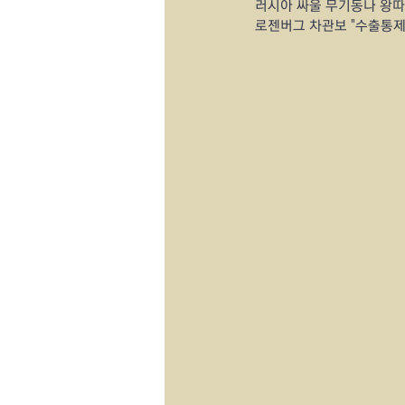
러시아 싸울 무기동나 왕따
로젠버그 차관보 "수출통제 