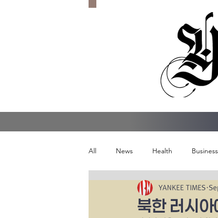
All
News
Health
Business
YANKEE TIMES
Se
북한 러시아에