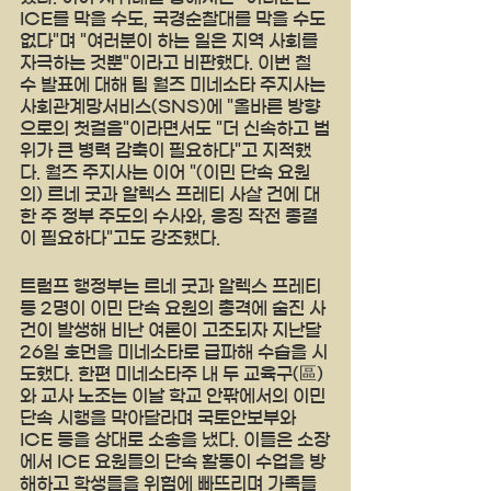
ICE를 막을 수도, 국경순찰대를 막을 수도 
없다"며 "여러분이 하는 일은 지역 사회를 
자극하는 것뿐"이라고 비판했다. 이번 철
수 발표에 대해 팀 월즈 미네소타 주지사는 
사회관계망서비스(SNS)에 "올바른 방향
으로의 첫걸음"이라면서도 "더 신속하고 범
위가 큰 병력 감축이 필요하다"고 지적했
다. 월즈 주지사는 이어 "(이민 단속 요원
의) 르네 굿과 알렉스 프레티 사살 건에 대
한 주 정부 주도의 수사와, 응징 작전 종결
이 필요하다"고도 강조했다.
트럼프 행정부는 르네 굿과 알렉스 프레티 
등 2명이 이민 단속 요원의 총격에 숨진 사
건이 발생해 비난 여론이 고조되자 지난달 
26일 호먼을 미네소타로 급파해 수습을 시
도했다. 한편 미네소타주 내 두 교육구(區)
와 교사 노조는 이날 학교 안팎에서의 이민 
단속 시행을 막아달라며 국토안보부와 
ICE 등을 상대로 소송을 냈다. 이들은 소장
에서 ICE 요원들의 단속 활동이 수업을 방
해하고 학생들을 위험에 빠뜨리며 가족들