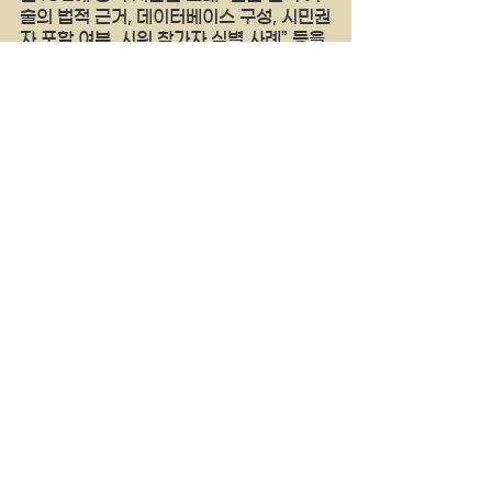
술의 법적 근거, 데이터베이스 구성, 시민권
자 포함 여부, 시위 참가자 식별 사례” 등을 
질의했으나 ICE는 이에 답변하지 않았다.
양키타임스
See All
Recent Posts