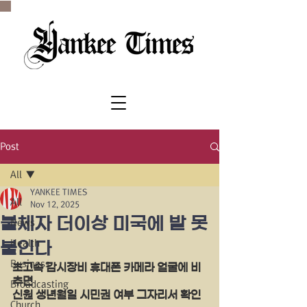
SINCE 1977
Post
All
YANKEE TIMES
All
Nov 12, 2025
불체자 더이상 미국에 발 못
News
Health
붙인다
Business
초고속 감시장비 휴대폰 카메라 얼굴에 비
추면
Broadcasting
신원 생년월일 시민권 여부 그자리서 확인
Church