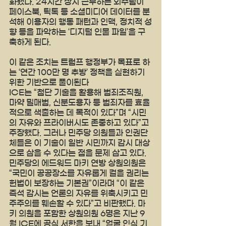
화했다. 24시간 상시 근무하는 외주팀이 
페이스북, 틱톡 등 소셜미디어 데이터를 분
석해 이용자의 행동 패턴과 인맥, 정치적 성
향 등을 파악하는 ‘디지털 인물 파일’을 구
축하게 된다.
이 같은 조치는 트럼프 행정부가 목표로 하
는 ‘연간 100만 명 추방’ 정책을 실현하기 
위한 기반으로 풀이된다
ICE는 “첨단 기술을 활용해 범죄조직원, 
마약 밀매범, 신분도용자 등 범죄자를 효율
적으로 색출하는 데 목적이 있다”며 “시민
의 자유와 프라이버시도 존중하고 있다”고 
주장했다. 그러나 민주당 의원들과 인권단
체들은 이 기술이 일반 시민까지 감시 대상
으로 삼을 수 있다는 점을 문제 삼고 있다. 
민주당의 에드워드 마키 연방 상원의원은 
“국민이 공공장소를 자유롭게 걸을 권리는 
헌법이 보장하는 기본권”이라며 “이 같은 
즉석 감시는 언론의 자유를 위축시키고 민
주주의를 훼손할 수 있다”고 비판했다. 마
키 의원을 포함한 상원의원 6명은 지난 9
월 ICE에 공식 서한을 보내 “얼굴 인식 기