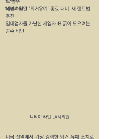
드 꼼수
Youtube
내년 1월말 ‘퇴거유예’ 종료 대비  새 랜트법 
추진
임대업자들,가난한 세입자 표 긁어 모으려는 
꼼수 비난
니티야 라만 LA시의원
미국 전역에서 가장 강력한 퇴거 유예 조치로 