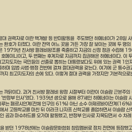
절대 권력자로 이란 핵개발 등 반미활동을  주도했던 하메네이가 28일 
환호가 터졌다. 이란 전역 어느 곳을 가든 가장 잘 보이는 곳에 두 명의
람은 1979년 친서방 팔레비왕조를 축출하고 지금의 신정 정권 수립해 1
 호메이니이고, 두 번째는 후계자로 지금까지 집권해온 하메네이다. 이 
최고지도자는 국민들의 선출로 뽑히는 대통령보다도 위에 있는 권력 1인자
며 입법·사법·행정 전반에 걸쳐 절대권력을 갖는다. 여기에 군 통수권
까지 최고지도자의 손에 있다. 이렇게 절대 권력을 가졌지만 기본적으로
 까닭이다. 과거 친서방 팔레비 왕정 시절부터 이란이 이슬람 근본주의
 ‘반정부 인사’였다. 1939년 생으로 올해 87세인 하메네이는 이슬람 
이루는 페르시안계(전체 인구의 61%) 아닌 소수 아제르바이잔계(16%)
에서 고등학교를 마친 뒤 이라크 나자프 신학교를 졸업하면서 이슬람 신학
인 곰과 마슈하드를 오가며 활동했고, 반정부 인사로 지목되면서 수 차례 
을 받던 1978년에는 이슬람문화협회 창립멤버로 정치 전면에 등장했고