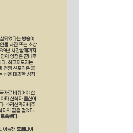
사살되었다는 방송이 
 인물 사진 또는 초상
989년 사망할때까지 
두명의 영정은 곧바로 
다. 최고지도자는 
과 전쟁 선포권은 물
는 신을 대리한 성직
 국가로 바뀌어야 한
시아파 신학자 출신이
다. 호라산라자비주 
자의 길을 걸었다. 
투옥했다. 
, 이듬해 호메니이