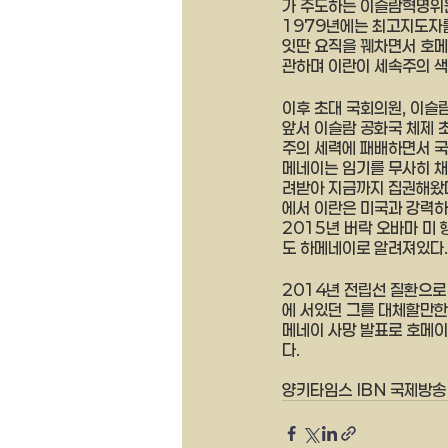
가 주도하는 이슬람혁명위원
1979년에는 최고지도자를
잇딴 요직을 꿰차면서 호메
관하며 이란이 세속주의 색
이후 초대 국회의원, 이슬람
앞서 이슬람 공화국 체제 
주의 세력에 패배하면서 국
메네이는 임기를 무사히 채
려받아 지금까지 집권해왔다
에서 이란은 미국과 강력하
2015년 버락 오바마 미 
도 하메네이로 알려져있다.
2014년 전립선 질환으로
에 서있던 그를 대체할만한
메네이 사망 발표로 호메이
다.
양키타임스 IBN 국제방송