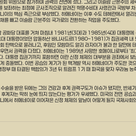
회 위원으로 참가하며 권력의 전면에 섰다. 그리고 이슬람 근본주의 세
 보좌하는 최정예 군사조직으로 알려진 혁명수비대 사령관과 국방부 차관
니이의 핵심 측근으로 부상했다. 하메네이는 이후 수도 테헤란에서 열리
채를 빼고 이슬람 근본주의 국가로의 전환하는 작업을 주도했다.
 공화당 대표를 거쳐 마침내 1981년(3대)과 1985년(4대) 대통령에 
초대 대통령이었던 압돌하산 바니사드르(1980~1981)가 집권세력 내 
회 탄핵으로 물러나고, 후임인 모함마드 알리 라자이가 불과 한 달만에 
우면서 권력을 다졌다. 하메네이는 1989년 사망한 호메이니로부터 ‘최
. 대통령 집권기까지 포함하면 이란 신정 체제의 대부분을 권좌에서 보낸
게 충돌했다. 이번 공습의 계기가 된 핵개발 역시 하메네이가 주도한 것으
행정부 때 타결된 핵합의가 3년 뒤 트럼프 1기 때 파국을 맞자 우라늄 농
 수술을 받은 뒤에는 그의 건강과 후계 권력구도가 이슈가 됐지만, 반세기
 후계자는 딱히 눈에 띄지 않는다는 평가가 우세했다. 미국의 전면 공습
니에서 하메네이로 이어져온 신정 체제의 앞날이 어떻게 될지 국제사회의