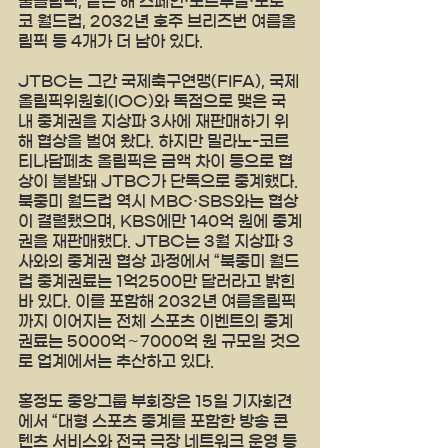
울올림픽, 같은 해 스페인·포르투갈·모로
코 월드컵, 2032년 호주 브리즈번 여름올
림픽 등 4개가 더 남아 있다.
JTBC는 그간 국제축구연맹(FIFA), 국제
올림픽위원회(IOC)와 독점으로 맺은 국
내 중계권을 지상파 3사에 재판매하기 위
해 협상을 벌여 왔다. 하지만 밀라노-코르
티나담페초 올림픽은 금액 차이 등으로 협
상이 불발돼 JTBC가 단독으로 중계했다. 
북중미 월드컵 역시 MBC·SBS와는 협상
이 결렬됐으며, KBS에만 140억 원에 중계
권을 재판매했다. JTBC는 3월 지상파 3
사와의 중계권 협상 과정에서 “북중미 월드
컵 중계권료는 1억2500만 달러라고 밝힌 
바 있다. 이를 포함해 2032년 여름올림픽
까지 이어지는 전체 스포츠 이벤트의 중계
권료는 5000억∼7000억 원 규모일 것으
로 업계에서는 추산하고 있다.
홍정도 중앙그룹 부회장은 15일 기자회견
에서 “대형 스포츠 중계를 포함한 방송 콘
텐츠 서비스와 전국 극장 네트워크 운영 등 