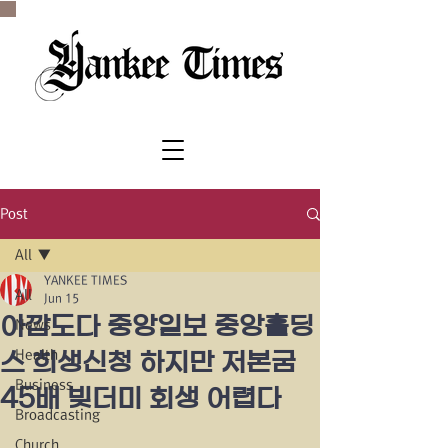
SINCE 1977
Post
All
YANKEE TIMES
All
Jun 15
아깝도다 중앙일보 중앙홀딩
News
Health
스 희생신청 하지만 저본굼
Business
45배 빚더미 회생 어렵다
Broadcasting
Church