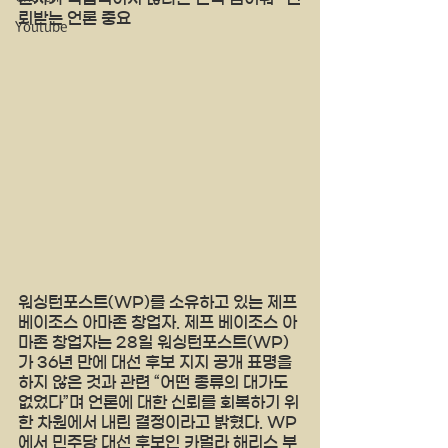
뢰받는 언론 중요 
Youtube
워싱턴포스트(WP)를 소유하고 있는 제프 
베이조스 아마존 창업자. 제프 베이조스 아
마존 창업자는 28일 워싱턴포스트(WP)
가 36년 만에 대선 후보 지지 공개 표명을 
하지 않은 것과 관련 “어떤 종류의 대가도 
없었다”며 언론에 대한 신뢰를 회복하기 위
한 차원에서 내린 결정이라고 밝혔다. WP
에서 민주당 대선 후보인 카멀라 해리스 부