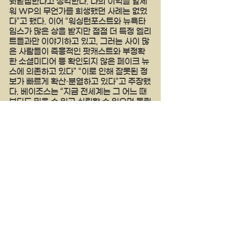
뒷받침한다고 생각한다. 나의 이익을 앞세
워 WP의 무언가를 희생했던 사례는 없었
다”고 했다. 이어 “워싱턴포스트와 뉴욕타
임스가 많은 상을 받지만 점점 더 특정 엘리
트들과만 이야기하고 있고, 그러는 사이 많
은 사람들이 즉흥적인 팟캐스트와 부정확
한 소셜미디어 등 확인되지 않은 페이크 뉴
스에 의존하고 있다” “이로 인해 잘못된 정
보가 빠르게 확산·분열하고 있다”고 주장했
다. 베이조스는 “지금 전세계는 그 어느 때
보다도 믿을 수 있고 신뢰할 수 있으며 독립
적인 목소리를 필요로 하고 있다”며 “이 싸
움에서 승리하기 위해 워싱턴포스트는 새
로운 근육을 단련해야 한다. 어느 것도 쉽
지 않겠지만 그만한 가치가 있는 일이고, 
이 노력에 동참하게 돼 감사하게 생각한
다”고 했다.
See All
Recent Posts