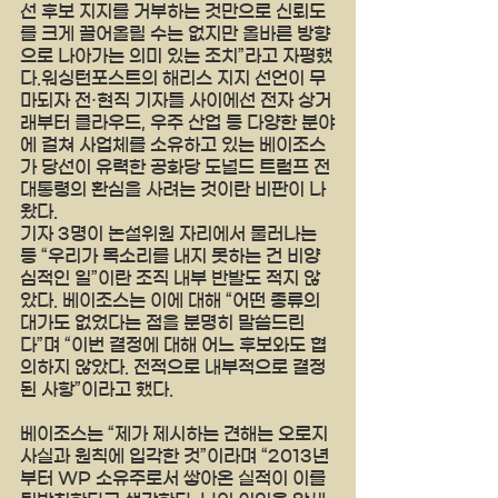
선 후보 지지를 거부하는 것만으로 신뢰도
를 크게 끌어올릴 수는 없지만 올바른 방향
으로 나아가는 의미 있는 조치”라고 자평했
다.워싱턴포스트의 해리스 지지 선언이 무
마되자 전·현직 기자들 사이에선 전자 상거
래부터 클라우드, 우주 산업 등 다양한 분야
에 걸쳐 사업체를 소유하고 있는 베이조스
가 당선이 유력한 공화당 도널드 트럼프 전 
대통령의 환심을 사려는 것이란 비판이 나
왔다. 
기자 3명이 논설위원 자리에서 물러나는 
등 “우리가 목소리를 내지 못하는 건 비양
심적인 일”이란 조직 내부 반발도 적지 않
았다. 베이조스는 이에 대해 “어떤 종류의 
대가도 없었다는 점을 분명히 말씀드린
다”며 “이번 결정에 대해 어느 후보와도 협
의하지 않았다. 전적으로 내부적으로 결정
된 사항”이라고 했다.
베이조스는 “제가 제시하는 견해는 오로지 
사실과 원칙에 입각한 것”이라며 “2013년
부터 WP 소유주로서 쌓아온 실적이 이를 