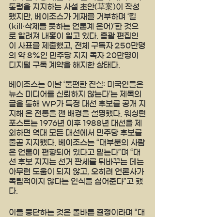
통령을 지지하는 사설 초안(草案)이 작성
됐지만, 베이조스가 게재를 거부하며 ‘킬
(kill·삭제를 뜻하는 언론계 은어)’한 것으
로 알려져 내홍이 일고 있다. 총괄 편집인
이 사표를 제출했고, 전체 구독자 250만명
의 약 8%인 민주당 지지 독자 20만명이 
디지털 구독 계약을 해지한 상태다.
베이조스는 이날 ‘불편한 진실: 미국인들은 
뉴스 미디어를 신뢰하지 않는다’는 제목의 
글을 통해 WP가 특정 대선 후보를 공개 지
지해 온 전통을 깬 배경을 설명했다. 워싱턴
포스트는 1976년 이후 1988년 대선을 제
외하면 역대 모든 대선에서 민주당 후보를 
줄곧 지지했다. 베이조스는 “대부분의 사람
은 언론이 편향되어 있다고 믿는다”며 “대
선 후보 지지는 선거 판세를 뒤바꾸는 데는 
아무런 도움이 되지 않고, 오히려 언론사가 
독립적이지 않다는 인식을 심어준다”고 했
다. 
이를 중단하는 것은 올바른 결정이라며 “대