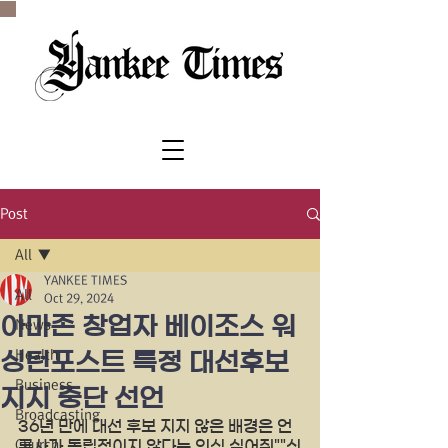
SINCE 1977
Post
All
YANKEE TIMES
All
Oct 29, 2024
아마존 창업자 베이조스 워
News
Health
싱턴포스트 특정 대선후보
Business
지지 중단 선언
Broadcasting
36년 만에 대선 후보 지지 않은 배경은 언
Church
론사가 독립적이지 않다는 인식 심어줘""신