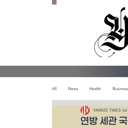
All
News
Health
Business
YANKEE TIMES
Jul
연방 세관 국