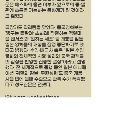
문은 에스파의 출연 여부가 앞으로의 중·일 
관계 흐름을 가늠하는 풍향계가 될 것이라
고 짚었다.
극장가도 직격탄을 맞았다. 중국영화보는 
‘짱구는 못말려: 초화려! 작열하는 떡잎마
을 댄서즈’와 ‘일하는 세포’ 등 개봉을 앞둔 
일본 영화들의 개봉을 잠정 중단하기로 했
다고 밝혔다. 수입·배급사 측은 “일본 수입 
영화의 전체적인 시장 성과와 중국 관객들
의 감정을 반영한 신중한 결정”이라고 설명
했다. 전 세계적으로 흥행 중인 일본 애니메
이션 ‘귀멸의 칼날: 무한성편’도 중국 개봉 
사흘 만에 불매 수준으로 관객 수가 폭락했
다고 성도신문은 전했다.
IBNcast  yankeetimes