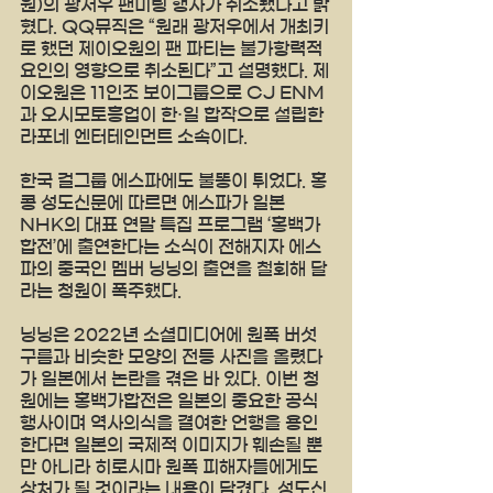
원)의 광저우 팬미팅 행사가 취소됐다고 밝
혔다. QQ뮤직은 “원래 광저우에서 개최키
로 했던 제이오원의 팬 파티는 불가항력적 
요인의 영향으로 취소된다”고 설명했다. 제
이오원은 11인조 보이그룹으로 CJ ENM
과 오시모토흥업이 한·일 합작으로 설립한 
라포네 엔터테인먼트 소속이다.
한국 걸그룹 에스파에도 불똥이 튀었다. 홍
콩 성도신문에 따르면 에스파가 일본 
NHK의 대표 연말 특집 프로그램 ‘홍백가
합전’에 출연한다는 소식이 전해지자 에스
파의 중국인 멤버 닝닝의 출연을 철회해 달
라는 청원이 폭주했다.
닝닝은 2022년 소셜미디어에 원폭 버섯
구름과 비슷한 모양의 전등 사진을 올렸다
가 일본에서 논란을 겪은 바 있다. 이번 청
원에는 홍백가합전은 일본의 중요한 공식 
행사이며 역사의식을 결여한 언행을 용인
한다면 일본의 국제적 이미지가 훼손될 뿐
만 아니라 히로시마 원폭 피해자들에게도 
상처가 될 것이라는 내용이 담겼다. 성도신