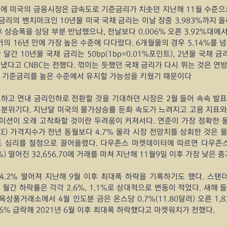
에 미국의 금융시장은 급속도로 기준금리가 치솟던 지난해 11월 수준으로
금리의 벤치마크인 10년물 미국 국채 금리는 이날 장중 3.983%까지 올라
 상승폭을 상당 부분 반납했으나, 전날보다 0.006% 오른 3.92%대에서
거의 16년 만에 가장 높은 수준에 다다랐다. 6개월물의 경우 5.14%를 넘어
달간 10년물 국채 금리는 50bp(1bp=0.01%포인트), 2년물 국채 금리
다고 CNBC는 전했다. 꺾이는 듯했던 국채 금리가 다시 뛰는 것은 연방
 기준금리를 높은 수준에서 유지할 가능성을 키웠기 때문이다
하고 연내 금리인하로 전환할 것을 기대하던 시장은 2월 들어 속속 발표
분위기다. 지난달 미국의 물가상승률 둔화 속도가 느려지고 고용 지표와 
션이 오래 고착화할 것이란 두려움이 커져서다. 연준이 가장 정확한 물
E) 가격지수가 전년 동월보다 4.7% 올라 시장 전망치를 상회한 것은 물론 
포 심리를 절정으로 끌어올렸다. 다우존스 마켓데이터에 따르면 다우존스
1%) 떨어진 32,656.70에 거래를 마쳐 지난해 11월9일 이후 가장 낮은 
4.2% 떨어져 지난해 9월 이후 최대폭 하락을 기록하기도 했다. 스탠더
 월간 하락률은 각각 2.6%, 1.1%로 상대적으로 변동이 적었다. 새해 
욕상품거래소에서 4월 인도분 금은 온스당 0.7%(11.80달러) 오른 1,8
.6% 급락해 2021년 6월 이후 최대폭 하락했다고 마켓워치가 전했다.