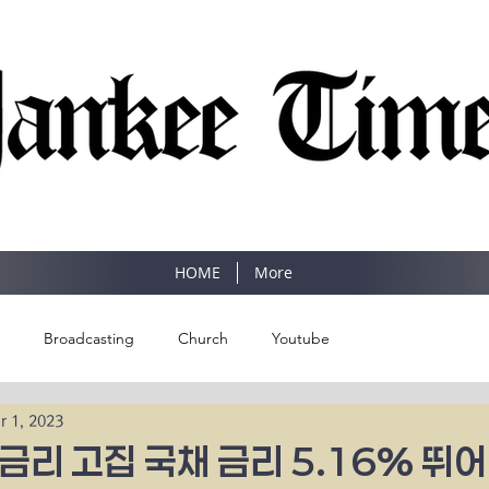
SINCE 1977
HOME
More
Broadcasting
Church
Youtube
r 1, 2023
금리 고집 국채 금리 5.16% 뛰