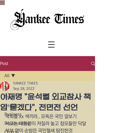
SINCE 1977
Post
All
YANKEE TIMES
All
Sep 28, 2022
이재명 "윤석렬 외교참사 책
News
Health
임 묻겠다", 전면전 선언
Business
국회를 xx 색끼라.. 모독은 국민 깔보기
Broadcasting
사고는 대통령이 저질러 놓고 참모들만 닥달
부부 영미 순방은 국민혈세 탕진한것
Church