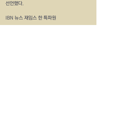
선언했다.
IBN 뉴스 재임스 한 특파원
YankeeTimes  ChosunPost
usradiostar.com
See All
Recent Posts