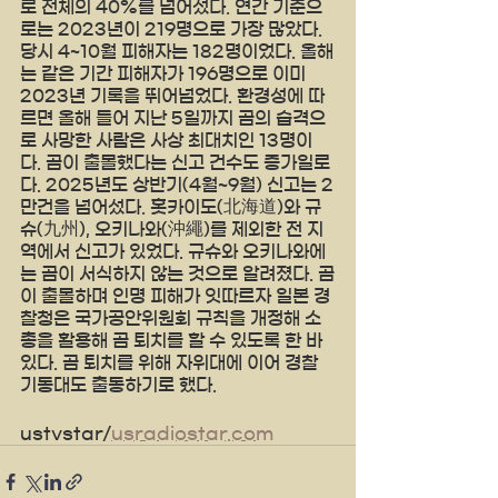
로 전체의 40%를 넘어섰다. 연간 기준으
로는 2023년이 219명으로 가장 많았다. 
당시 4~10월 피해자는 182명이었다. 올해
는 같은 기간 피해자가 196명으로 이미 
2023년 기록을 뛰어넘었다. 환경성에 따
르면 올해 들어 지난 5일까지 곰의 습격으
로 사망한 사람은 사상 최대치인 13명이
다. 곰이 출몰했다는 신고 건수도 증가일로
다. 2025년도 상반기(4월~9월) 신고는 2
만건을 넘어섰다. 홋카이도(北海道)와 규
슈(九州), 오키나와(沖繩)를 제외한 전 지
역에서 신고가 있었다. 규슈와 오키나와에
는 곰이 서식하지 않는 것으로 알려졌다. 곰
이 출몰하며 인명 피해가 잇따르자 일본 경
찰청은 국가공안위원회 규칙을 개정해 소
총을 활용해 곰 퇴치를 할 수 있도록 한 바 
있다. 곰 퇴치를 위해 자위대에 이어 경찰 
기동대도 출동하기로 했다.
ustvstar/
usradiostar.com