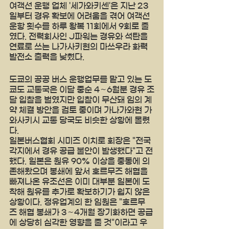
여객선 운행 업체 '세가와키센'은 지난 23
일부터 경유 확보에 어려움을 겪어 여객선 
운항 횟수를 하루 왕복 11회에서 9회로 줄
였다. 전력회사인 J파워는 경유와 석탄을 
연료로 쓰는 나가사키현의 마쓰우라 화력
발전소 출력을 낮췄다.
도쿄의 공공 버스 운행업무를 맡고 있는 도
쿄도 교통국은 이달 중순 4∼6월분 경유 조
달 입찰을 벌였지만 입찰이 무산돼 임의 계
약 체결 방안을 검토 중이며 가나가와현 가
와사키시 교통 당국도 비슷한 상황에 몰렸
다.
일본버스협회 시미즈 이치로 회장은 "전국 
각지에서 경유 공급 불안이 발생했다"고 전
했다. 일본은 원유 90% 이상을 중동에 의
존해왔으며 봉쇄에 앞서 호르무즈 해협을 
빠져나온 유조선은 이미 대부분 일본에 도
착해 원유를 추가로 확보하기가 쉽지 않은 
상황이다. 정유업계의 한 임원은 "호르무
즈 해협 봉쇄가 3∼4개월 장기화하면 공급
에 상당히 심각한 영향을 줄 것"이라고 우