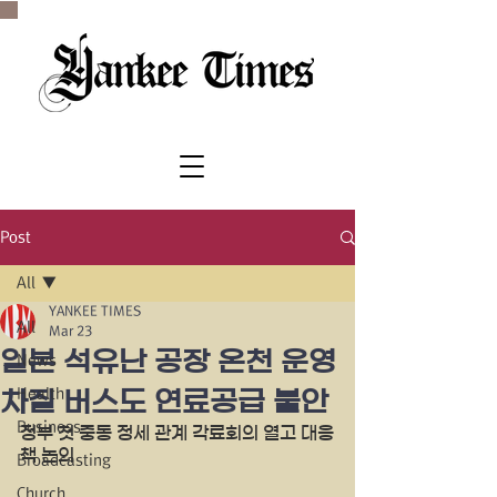
SINCE 1977
Post
All
YANKEE TIMES
All
Mar 23
일본 석유난 공장 온천 운영
News
Health
차질 버스도 연료공급 불안
Business
정부 첫 중동 정세 관계 각료회의 열고 대응
책 논의
Broadcasting
Church