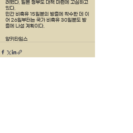
려했다. 일본 정부도 대책 마련에 고심하고 
있다.
민간 비축유 15일분의 방출에 착수한 데 이
어 26일부터는 국가 비축유 30일분도 방
출에 나설 계획이다.
양키타임스
See All
Recent Posts