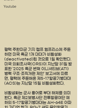
Youtube
평택 주한미군 기지 캠프 험프리스에 주둔
하던 미국 육군 1개 대대가 비활성화
(deactivated)된 것으로 1일 확인됐다. 
미국 의회조사국(CRS)이 지난달 31일 발
표한 '2025 육군 변혁 이니셔티브(ATI) 
병력 구조·조직개편 제안' 보고서에 따르
면, 평택에 주둔해온 제5-17항공기병대대
(ACS)는 지난달 15일 비활성화됐다.
비활성화는 군사 용어로 부대 해체를 의미
한다. 육군 제2보병사단 전투항공여단 예
하의 5-17항공기병대대는 AH-64E 아파
치 가디언 헬기, RQ-7 섀도 무인항공기