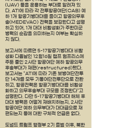
(UAV) 등을 운용하는 부대로 알려져 있
다. ATI에 따라 각 전투항공여단(CAB) 예
하 1개 항공기병대대를 줄이고 항공의무후
송(MEDEVAC) 전력을 보강한다고 설명
하고 있어, 1개 대대 비활성화가 주한미군 
병력의 순감을 의미하는지 여부는 확실하
지 않다.
보고서에 따르면 5-17항공기병대대 비활
성화 다음날인 12월16일 캠프 험프리스에 
주둔 중인 2사단 항공여단 예하 항공의무
후송부대가 재편(restructured)됐다. 
보고서는 "ATI에 따라 기존 보병여단전투
단 14개를 모두 기동여단전투단으로 전환
하고, 항공전력은 항공기병대대를 비활성
화하고 의무후송부대 규모를 조정한다"고 
설명한다. 다만 5-17항공기병대대 해체 후 
대대 병력은 어떻게 재배치하는지, 2사단 
항공여단 예하 의무부대가 대대급으로 재
편되는지 등에 대한 구체적 언급은 없다.
도널드 트럼프 행정부 2기 출범 이후, 북한 