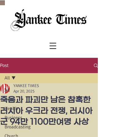
SINCE 1977
Post
All
YANKEE TIMES
All
Apr 20, 2025
죽음과 파괴만 남은 참혹한
News
Health
러시아 우크라 전쟁, 러시아
Business
군 94만 1100만여명 사상
Broadcasting
Church