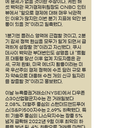
에 문제가 없을 것이란 주장이다. 케빈 해
셋 백악관 국가경제위원장도 CNBC 인터
뷰에서 "앞으로 경제에 대해 매우 낙관적
인 이유가 많지만,이번 분기 지표에 약간 변
동이 있을 것"이라고 일축했다.
1분기엔 플러스 영역에 근접할 것이고, 2분
기 감세 정책 현실을 모두가 알게 되면서 급
격하게 성장할 것"이라고 자신했다. 쿠시 
데사이 백악관 부대변인도 성명을 내 "트럼
프 대통령 당선 이후 업계 지도자들은 관
세, 규제 완화, 미국 에너지 활용이라는 미
국 우선주의 경제 정책에 수조 달러 규모 투
자 약속으로 대응해 수천 개의 신규 일자리
를 창출할 것"이라고 홍보했다.
이날 뉴욕증권거래소(NYSE)에서 다우존
스30산업평균지수는 전 거래일보다 
2.08%, 대형주 중심의 스탠더드앤드푸어
스(S&P)500지수는 2.69% 하락했다. 특
히 기술주 중심의 나스닥지수는 장중 5% 
넘게 급락해 2022년 9월 이후 최악의 하
루를 보낸 뒤, 4% 하락으로 거래를 마쳤다.