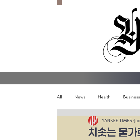
All
News
Health
Business
YANKEE TIMES
Ju
치솟는 물가