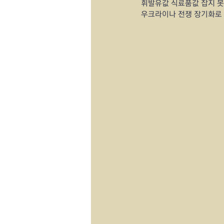
휘발유값 식료품값 잡지 못
우크라이나 전쟁 장기화로