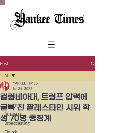
SINCE 1977
Post
All
YANKEE TIMES
All
Jul 24, 2025
컬럼비아대, 트럼프 압력에
News
Health
굴복 친 팔레스타인 시위 학
Business
생 70명 중징계
Broadcasting
Church