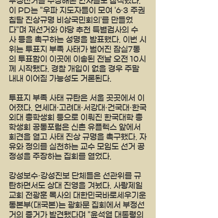
부정선거를 주장해온 인사들도 참석했다. 
이 PD는 "우파 지도자들이 모여 '6·3 주권
침탈 진상규명 비상국민회의'를 만들었
다"며 재선거와 야당 추천 특별검사의 수
사 등을 촉구하는 성명을 발표했다. 이번 시
위는 투표지 부족 사태가 벌어진 잠실7동
의 투표함이 이곳에 이송된 전날 오전 10시
께 시작됐다. 경찰 개입이 없을 경우 주말 
내내 이어질 가능성도 거론된다.
투표지 부족 사태 규탄은 서울 곳곳에서 이
어졌다. 연세대·고려대·서강대·건국대·한국
외대 총학생회 등으로 이뤄진 한국대학 총
학생회 공동포럼은 신촌 유플렉스 앞에서 
회견을 열고 사태 진상 규명을 촉구했다. 자
유와 정의를 실천하는 교수 모임도 선거 공
정성을 주장하는 집회를 열었다.
강성보수·강성진보 단체들은 선관위를 규
탄하면서도 상대 진영을 겨눴다. 사랑제일
교회 전광훈 목사의 대한민국바로세우기운
동본부(대국본)는 광화문 집회에서 부정선
거의 증거가 발견됐다며 "윤석열 대통령의 