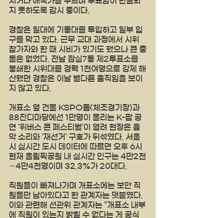
치거나 애국가를 부르며 투표함이 반출되
지 못하도록 감시 중이다.
경찰은 일대에 기동대를 투입하고 일부 입
구를 막고 있다. 근무 교대 과정에서 시위 
참가자와 한 때 시비가 있기도 했으나 큰 충
돌은 없었다. 전날 잠실7동 제2투표소를 
봉쇄한 시위대를 경력 1천여명으로 강제 해
산했던 경찰은 이날 별다른 움직임을 보이
지 않고 있다.
개표소 옆 건물 KSPO돔(체조경기장)과 
88잔디마당에선 1만명이 몰리는 K-팝 공
연 '위버스 콘 페스티벌'이 열려 현장은 음
악 소리와 '재선거' 구호가 뒤섞였다. 서울
시 실시간 도시 데이터에 따르면 오후 6시 
현재 올림픽공원 내 실시간 인구는 4만2천
∼4만4천명이며 32.3%가 20대다.
직원들이 빠져나가며 개표소에는 보안 직
원들만 남아있다고 한 관계자는 덧붙였다. 
이와 관련해 선관위 관계자는 "개표소 내부
에 직원이 있는지 밝힐 수 없다는 게 공식 