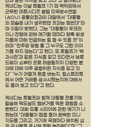
전과 같은 지식을 갖고 있다”고 털어놨다. 
케네디는 이날 트럼프 1기 때 백악관에서 
근무한 머르시디즈 슐랩 미국보수연합
(ACU) 공동의장과의 대담에서 “대통령
의 모습은 내가 생각했던 것과는 정반대”라
며 이같이 밝혔다. 그는 “대통령이 우크라
이나 전쟁에 관해 얘기할 때마다 양측 희생
자들에 대해 언급하는 걸 볼 수 있을 것”이
라며 “민주당 당원 중 그 누구도 그런 이야
기를 하지 않는다”고 했다. 또 트럼프가 ‘백
과사전’과 같은 지식을 갖고 있다면서 브로
드웨이 쇼부터 프로 레슬링까지 다양한 분
야에 대해 아주 광범위한 지식을 갖고 있
다” “누가 어떻게 돈을 버는지, 월스트리트
에서 어떤 거래를 성사시켰는지에 대해서
도 뚫어 보고 있다”고 했다.
케네디는 트럼프와 함께 대통령 전용기에 
탑승해 맥도날드 햄버거를 먹은 경험을 소
환했다. 대화 도중 시리아에 관한 얘기가 나
왔는데 “대통령이 펜을 들어 완벽한 미니 
지도를 그리고, 거기에 국경마다 배치된 실
제 군사력을 표시해 정말 놀라웠다”며 “그