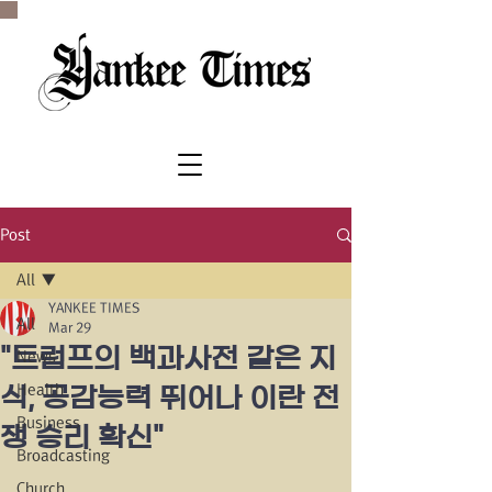
SINCE 1977
Post
All
YANKEE TIMES
All
Mar 29
"트럼프의 백과사전 같은 지
News
Health
식, 공감능력 뛰어나 이란 전
Business
쟁 승리 확신"
Broadcasting
Church