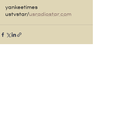
yankeetimes 
ustvstar/
usradiostar.com
See All
Recent Posts