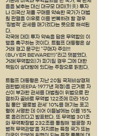
기존에 미국과 무역합의를 한 국가, 즉 관세
율을 낮추는 대신 대규모 대미(對美) 투자
나 미국산 제품 구매를 약속한 국가가 대법
원 판결을 이유로 이를 번복하려 할 경우 
'징벌적' 관세를 매기겠다는 뜻으로 해석된
다. 
각국에 대미 투자 약속을 담은 무역합의 이
행을 촉구하는 것이다. 트럼프 대통령은 상
거래 경고 문구인 "구매자 주의!!!
(BUYER BEWARE!!!)"라고 덧붙였다. 
거래(무역합의)가 파기될 경우 그에 대한 
책임이 상대방에 있다는 주장으로 읽힌다.
트럼프 대통령은 지난 20일 국제비상경제
권한법(IEEPA·1977년 제정)을 근거로 자
신이 부과한 관세를 대법원이 위법으로 판
결하자 곧바로 무역법 122조에 따라 150
일 동안 '글로벌 관세' 10%를 매기는 포고
령에 서명한 데 이어 이튿날에는 이를 15%
로 올리겠다고 발표했다. 또 무역법 301조
와 무역확장법 232조를 동원해 '불공정·차
별적 무역관행'을 저지르는 특정 국가 또는 
미국의 안보에 위협이 되는 특정 품목에 대