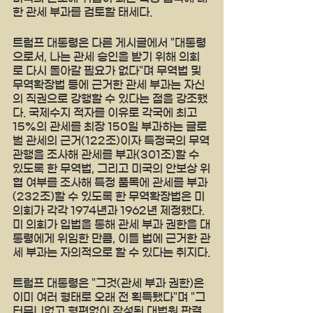
한 관세 부과를 검토할 태세다. 
트럼프 대통령은 다른 게시글에서 "대통령
으로서, 나는 관세 승인을 받기 위해 의회
로 다시 돌아갈 필요가 없다"며 무역법 및 
무역확장법 등에 근거한 관세 부과는 자신
의 직권으로 강행할 수 있다는 점을 강조했
다. 국제수지 적자를 이유로 각국에 최고 
15%의 관세를 최장 150일 부과하는 글로
벌 관세의 근거(122조)이자 특정국의 무역
관행을 조사해 관세를 부과(301조)할 수 
있도록 한 무역법, 그리고 미국의 안보상 위
협 여부를 조사해 특정 품목에 관세를 부과
(232조)할 수 있도록 한 무역확장법은 미 
의회가 각각 1974년과 1962년 제정했다. 
미 의회가 입법을 통해 관세 부과 권한을 대
통령에게 위임한 만큼, 이들 법에 근거한 관
세 부과는 자의적으로 할 수 있다는 취지다.
트럼프 대통령은 "그것(관세 부과 권한)은 
이미 여러 형태로 오래 전 획득됐다"며 "그 
터무니없고 형편없이 작성된 대법원 판결