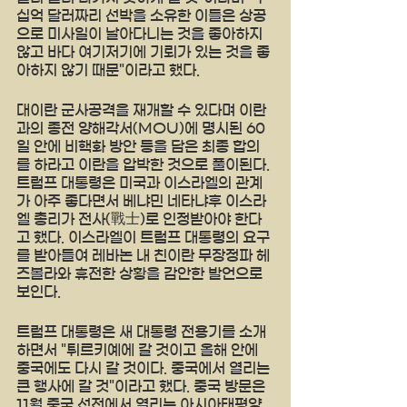
십억 달러짜리 선박을 소유한 이들은 상공
으로 미사일이 날아다니는 것을 좋아하지 
않고 바다 여기저기에 기뢰가 있는 것을 좋
아하지 않기 때문"이라고 했다.
대이란 군사공격을 재개할 수 있다며 이란
과의 종전 양해각서(MOU)에 명시된 60
일 안에 비핵화 방안 등을 담은 최종 합의
를 하라고 이란을 압박한 것으로 풀이된다. 
트럼프 대통령은 미국과 이스라엘의 관계
가 아주 좋다면서 베냐민 네타냐후 이스라
엘 총리가 전사(戰士)로 인정받아야 한다
고 했다. 이스라엘이 트럼프 대통령의 요구
를 받아들여 레바논 내 친이란 무장정파 헤
즈볼라와 휴전한 상황을 감안한 발언으로 
보인다.
트럼프 대통령은 새 대통령 전용기를 소개
하면서 "튀르키예에 갈 것이고 올해 안에 
중국에도 다시 갈 것이다. 중국에서 열리는 
큰 행사에 갈 것"이라고 했다. 중국 방문은 
11월 중국 선전에서 열리는 아시아태평양