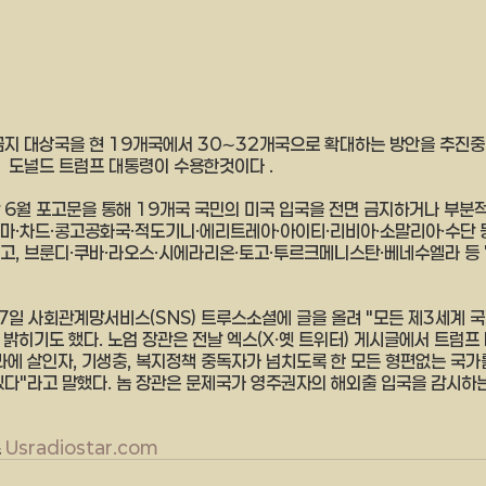
금지 대상국을 현 19개국에서 30∼32개국으로 확대하는 방안을 추진
  도널드 트럼프 대통령이 수용한것이다 .
 6월 포고문을 통해 19개국 국민의 미국 입국을 전면 금지하거나 부분적
마·차드·콩고공화국·적도기니·에리트레아·아이티·리비아·소말리아·수단 등
고, 브룬디·쿠바·라오스·시에라리온·토고·투르크메니스탄·베네수엘라 등 
7일 사회관계망서비스(SNS) 트루스소셜에 글을 올려 "모든 제3세계 
밝히기도 했다. 노엄 장관은 전날 엑스(X·옛 트위터) 게시글에서 트럼프
라에 살인자, 기생충, 복지정책 중독자가 넘치도록 한 모든 형편없는 국
있다"라고 말했다. 놈 장관은 문제국가 영주권자의 해외출 입국을 감시하
 
Usradiostar.com