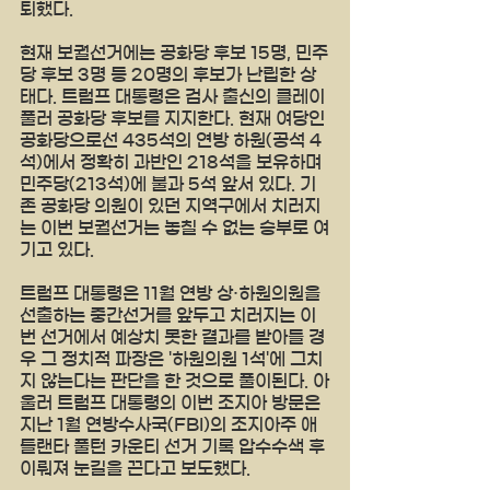
퇴했다.
현재 보궐선거에는 공화당 후보 15명, 민주
당 후보 3명 등 20명의 후보가 난립한 상
태다. 트럼프 대통령은 검사 출신의 클레이 
풀러 공화당 후보를 지지한다. 현재 여당인 
공화당으로선 435석의 연방 하원(공석 4
석)에서 정확히 과반인 218석을 보유하며 
민주당(213석)에 불과 5석 앞서 있다. 기
존 공화당 의원이 있던 지역구에서 치러지
는 이번 보궐선거는 놓칠 수 없는 승부로 여
기고 있다.
트럼프 대통령은 11월 연방 상·하원의원을 
선출하는 중간선거를 앞두고 치러지는 이
번 선거에서 예상치 못한 결과를 받아들 경
우 그 정치적 파장은 '하원의원 1석'에 그치
지 않는다는 판단을 한 것으로 풀이된다. 아
울러 트럼프 대통령의 이번 조지아 방문은 
지난 1월 연방수사국(FBI)의 조지아주 애
틀랜타 풀턴 카운티 선거 기록 압수수색 후 
이뤄져 눈길을 끈다고 보도했다.