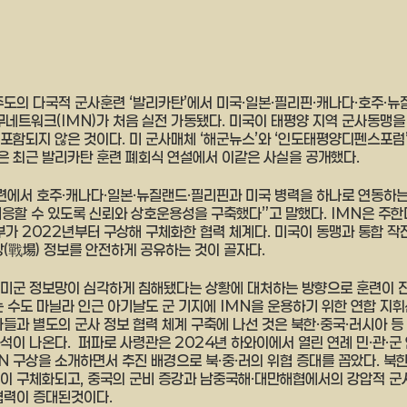
주도의 다국적 군사훈련 ‘발리카탄’에서 미국·일본·필리핀·캐나다·호주·
트워크(IMN)가 처음 실전 가동됐다. 미국이 태평양 지역 군사동맹을
포함되지 않은 것이다. 미 군사매체 ‘해군뉴스’와 ‘인도태평양디펜스포럼
 최근 발리카탄 훈련 폐회식 연설에서 이같은 사실을 공개했다. 
련에서 호주·캐나다·일본·뉴질랜드·필리핀과 미국 병력을 하나로 연동하는
대응할 수 있도록 신뢰와 상호운용성을 구축했다”고 말했다. IMN은 주한
 2022년부터 구상해 구체화한 협력 체계다. 미국이 동맹과 통합 작
(戰場) 정보를 안전하게 공유하는 것이 골자다. 
 미군 정보망이 심각하게 침해됐다는 상황에 대처하는 방향으로 훈련이 
는 수도 마닐라 인근 아기날도 군 기지에 IMN을 운용하기 위한 연합 지휘
가들과 별도의 군사 정보 협력 체계 구축에 나선 것은 북한·중국·러시아 등
이 나온다.  퍼파로 사령관은 2024년 하와이에서 열린 연례 민·관·군
MN 구상을 소개하면서 추진 배경으로 북·중·러의 위협 증대를 꼽았다. 북
이 구체화되고, 중국의 군비 증강과 남중국해·대만해협에서의 강압적 군
협력이 증대된것이다. 