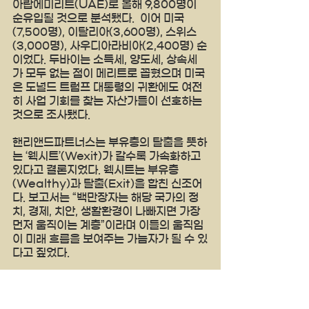
아랍에미리트(UAE)로 올해 9,800명이 
순유입될 것으로 분석됐다.  이어 미국
(7,500명), 이탈리아(3,600명), 스위스
(3,000명), 사우디아라비아(2,400명) 순
이었다. 두바이는 소득세, 양도세, 상속세
가 모두 없는 점이 메리트로 꼽혔으며 미국
은 도널드 트럼프 대통령의 귀환에도 여전
히 사업 기회를 찾는 자산가들이 선호하는 
것으로 조사됐다.
핸리앤드파트너스는 부유층의 탈출을 뜻하
는 ‘웩시트’(Wexit)가 갈수록 가속화하고 
있다고 결론지었다. 웩시트는 부유층
(Wealthy)과 탈출(Exit)을 합친 신조어
다. 보고서는 “백만장자는 해당 국가의 정
치, 경제, 치안, 생활환경이 나빠지면 가장 
먼저 움직이는 계층”이라며 이들의 움직임
이 미래 흐름을 보여주는 가늠자가 될 수 있
다고 짚었다.
usradiostar.com