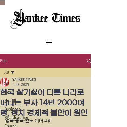
SINCE 1977
Post
All
YANKEE TIMES
All
Jul 8, 2025
한국 살기싫어 다른 나라로
News
Health
떠나는 부자 14만 2000여
Business
명, 정치 경제적 불안이 원인
Broadcasting
영국·중국·인도 이어 4위
Church