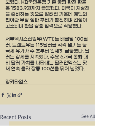
보였다. KB국민은행 기준 공항 환전 환율
은 1583.9원까지 급등했다. 미국이 지상전
을 준비하는 것으로 알려진 가운데 예멘의 
친이란 무장 정파 후티가 참전하며 긴장이 
고조되며 환율 상승 압력으로 작용했다.
서부텍사스산원유(WTI)는 배럴당 100달
러, 브렌트유는 115달러를 각각 넘기는 등 
국제 유가가 주 초부터 일제히 급등했다. 달
러는 강세를 지속했다. 주요 6개국 통화 대
비 달러 가치를 나타내는 달러인덱스는 닷
새 연속 올라 장중 100선을 뛰어 넘었다.
양키타임스
See All
Recent Posts