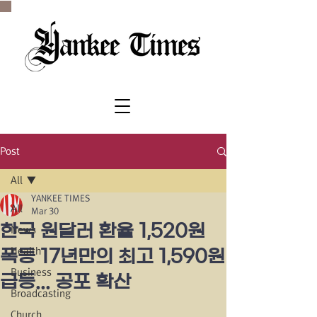
SINCE 1977
Post
All
YANKEE TIMES
All
Mar 30
한국 원달러 환율 1,520원
News
Health
폭등 17년만의 최고 1,590원
Business
급등... 공포 확산
Broadcasting
Church