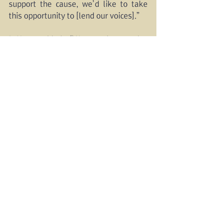
support the cause, we’d like to take 
this opportunity to [lend our voices].”
J Hope added, “We are here today 
thanks to our Army — our fans 
worldwide — who have different 
nationalities and cultures and use 
different languages. We are truly and 
always grateful.”
“We hope today is one step forward to 
respecting and understanding each 
and everyone as a valuable person,” V 
added. As Variety reported, over a 
quarter-million people tuned in to see 
the band speak on the White House’s 
YouTube livestream. The BTS Army 
has harnessed their collective social 
media power before. Last year, the 