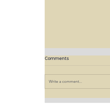
Comments
Write a comment...
연방 상원,111회 묵비권 부당 행
사 앤서니 파우치 의회모독죄 적용
키로