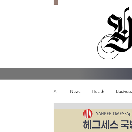
All
News
Health
Business
YANKEE TIMES
Ap
헤그세스 국방