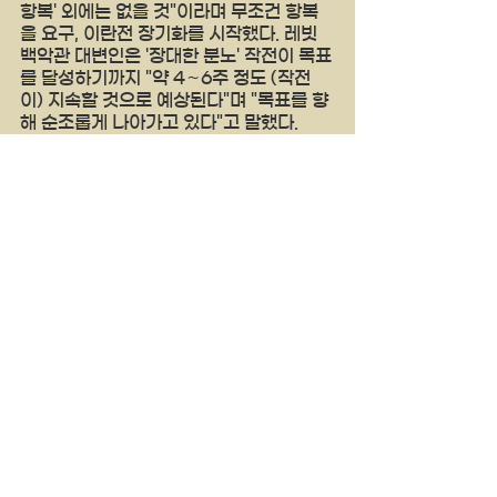
항복' 외에는 없을 것"이라며 무조건 항복
을 요구, 이란전 장기화를 시작했다. 레빗 
백악관 대변인은 '장대한 분노' 작전이 목표
를 달성하기까지 "약 4∼6주 정도 (작전
이) 지속할 것으로 예상된다"며 "목표를 향
해 순조롭게 나아가고 있다"고 말했다.
yankeetimes 
ustv&
usradiostar.com
See All
Recent Posts