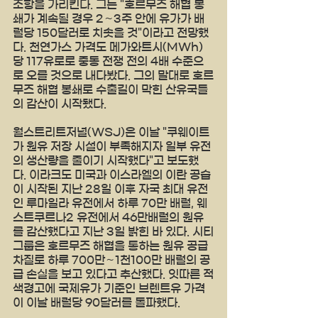
조항을 가리킨다. 그는 "호르무즈 해협 봉
쇄가 계속될 경우 2∼3주 안에 유가가 배
럴당 150달러로 치솟을 것"이라고 전망했
다. 천연가스 가격도 메가와트시(MWh)
당 117유로로 중동 전쟁 전의 4배 수준으
로 오를 것으로 내다봤다. 그의 말대로 호르
무즈 해협 봉쇄로 수출길이 막힌 산유국들
의 감산이 시작됐다.
월스트리트저널(WSJ)은 이날 "쿠웨이트
가 원유 저장 시설이 부족해지자 일부 유전
의 생산량을 줄이기 시작했다"고 보도했
다. 이라크도 미국과 이스라엘의 이란 공습
이 시작된 지난 28일 이후 자국 최대 유전
인 루마일라 유전에서 하루 70만 배럴, 웨
스트쿠르나2 유전에서 46만배럴의 원유
를 감산했다고 지난 3일 밝힌 바 있다. 시티
그룹은 호르무즈 해협을 통하는 원유 공급 
차질로 하루 700만∼1천100만 배럴의 공
급 손실을 보고 있다고 추산했다. 잇따른 적
색경고에 국제유가 기준인 브렌트유 가격
이 이날 배럴당 90달러를 돌파했다.