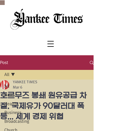
SINCE 1977
Post
All
YANKEE TIMES
All
Mar 6
호르무즈 봉쇄 원유공급 차
News
Health
질. 국제유가 90달러대 폭
Business
등... 세계 경제 위협
Broadcasting
Church